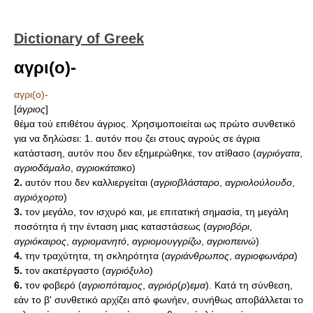
Dictionary of Greek
αγρι(ο)-
αγρι(ο)-
[
άγριος
]
θέμα τού επιθέτου άγριος. Χρησιμοποιείται ως πρώτο συνθετικό
για να δηλώσει: 1. αυτόν που ζει στους αγρούς σε άγρια
κατάσταση, αυτόν που δεν εξημερώθηκε, τον ατίθασο (
αγριόγατα
,
αγριοδάμαλο
,
αγριοκάτσικο
)
2.
αυτόν που δεν καλλιεργείται (
αγριοβλάσταρο
,
αγριολούλουδο
,
αγριόχορτο
)
3.
τον μεγάλο, τον ισχυρό και, με επιτατική σημασία, τη μεγάλη
ποσότητα ή την ένταση μιας καταστάσεως (
αγριοβόρι
,
αγριόκαιρος
,
αγριομανητό
,
αγριομουγγρίζω
,
αγριοπεινώ
)
4.
την τραχύτητα, τη σκληρότητα (
αγριάνθρωπος
,
αγριοφωνάρα
)
5.
τον ακατέργαστο (
αγριόξυλο
)
6.
τον φοβερό (
αγριοπόταμος
,
αγριόρ
(
ρ
)
εμα
). Κατά τη σύνθεση,
εάν το β' συνθετικό αρχίζει από φωνήεν, συνήθως αποβάλλεται το