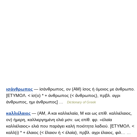
ισάνθρωπος
— ἰσάνθρωπος, ον (ΑΜ) ίσος ή όμοιος με άνθρωπο.
[ΕΤΥΜΟΛ. < ἰσ(ο) * + άνθρωπος (< ἄνθρωπος), πρβλ. αγρι
άνθρωπος, ημι άνθρωπος] …
Dictionary of Greek
καλλιέλαιος
— (AM, Α και καλλιελαία, Μ και ως επίθ. καλλιέλαιος,
ον) ήμερη, καλλιεργημένη ελιά μσν. ως επίθ. φρ. «ἐλαία
καλλιέλαιος» ελιά που παράγει καλή ποιότητα λαδιού. [ΕΤΥΜΟΛ. <
καλλ(ι) * + έλαιος (< ἔλαιον ή < ἐλαία), πρβλ. αγρι έλαιος, φιλ… …