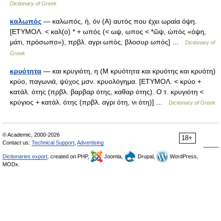
Dictionary of Greek
καλωπός
— καλωπός, ή, όν (Α) αυτός που έχει ωραία όψη.
[ΕΤΥΜΟΛ. < καλ(ο) * + ωπός (< ωψ, ωπος < *ὤψ, ὠπός «όψη,
μάτι, πρόσωπο»), πρβλ. αγρι ωπός, βλοσυρ ωπός] …
Dictionary of
Greek
κρυότητα
— και κρυγιότη, η (Μ κρυότητα και κρυότης και κρυότη)
κρύο, παγωνιά, ψύχος μσν. κρυολόγημα. [ΕΤΥΜΟΛ. < κρύο +
κατάλ. ότης (πρβλ. βαρβαρ ότης, καθαρ ότης). Ο τ. κρυγιότη <
κρύγιος + κατάλ. ότης (πρβλ. αγρι ότη, νι ότη)] …
Dictionary of Greek
© Academic, 2000-2026
18+
Contact us:
Technical Support
,
Advertising
Dictionaries export
, created on PHP,
Joomla,
Drupal,
WordPress,
MODx.