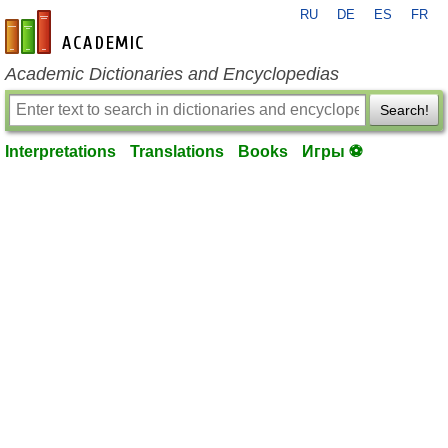
RU
DE
ES
FR
en-academic.com
Academic Dictionaries and Encyclopedias
Search!
Interpretations
Translations
Books
Игры ⚽