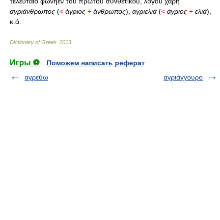
τελευταίο φωνήεν τού πρώτου συνθετικού, λόγου χάρη
αγριάνθρωπος
(
<
άγριος
+
άνθρωπος
),
αγριελιά
(
<
άγριος
+
ελιά
),
κ.ά.
Dictionary of Greek
.
2013
.
Игры ⚽
Поможем написать реферат
αγρεύω
αγριάγγουρο