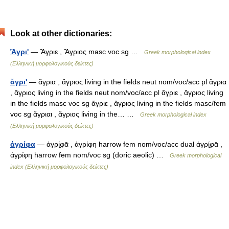
Look at other dictionaries:
Ἄγρι'
— Ἄγριε , Ἄγριος masc voc sg …
Greek morphological index
(Ελληνική μορφολογικούς δείκτες)
ἄγρι'
— ἄγρια , ἄγριος living in the fields neut nom/voc/acc pl ἄγρια
, ἄγριος living in the fields neut nom/voc/acc pl ἄγριε , ἄγριος living
in the fields masc voc sg ἄγριε , ἄγριος living in the fields masc/fem
voc sg ἄγριαι , ἄγριος living in the… …
Greek morphological index
(Ελληνική μορφολογικούς δείκτες)
ἀγρίφα
— ἀγρί̱φᾱ , ἀγρίφη harrow fem nom/voc/acc dual ἀγρί̱φᾱ ,
ἀγρίφη harrow fem nom/voc sg (doric aeolic) …
Greek morphological
index (Ελληνική μορφολογικούς δείκτες)