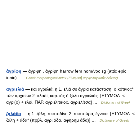
ἀγρίφη
— ἀγρί̱φη , ἀγρίφη harrow fem nom/voc sg (attic epic
ionic) …
Greek morphological index (Ελληνική μορφολογικούς δείκτες)
αγριελιά
— και αγρελιά, η 1. ελιά σε άγρια κατάσταση, ο κότινος*
τών αρχαίων 2. κλαδί, καρπός ή ξύλο αγριελιάς. [ΕΤΥΜΟΛ. <
αγρι(ο) + ελιά. ΠΑΡ. αγριελίτικος, αγριελίτσα] …
Dictionary of Greek
ζαλάδα
— η 1. ζάλη, σκοτοδίνη 2. σκοτούρα, έγνοια. [ΕΤΥΜΟΛ. <
ζάλη + άδα* (πρβλ. αγρι άδα, αφηρημ άδα)] …
Dictionary of Greek